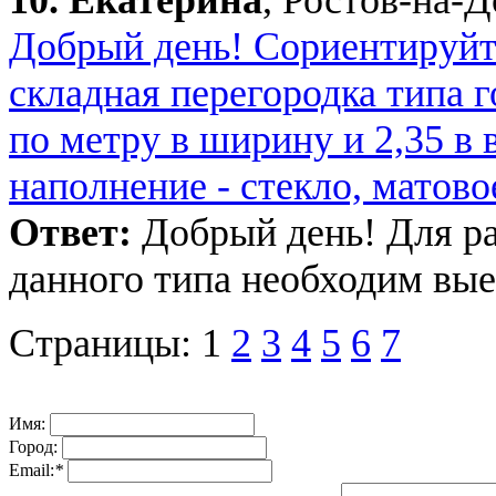
Добрый день! Сориентируйте
складная перегородка типа 
по метру в ширину и 2,35 в 
наполнение - стекло, матово
Ответ:
Добрый день! Для ра
данного типа необходим выез
Страницы:
1
2
3
4
5
6
7
Имя:
Город:
Email:
*