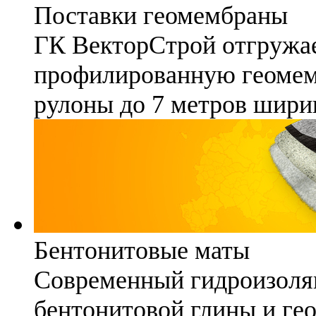
Поставки геомембраны
ГК ВекторСтрой отгружае
профилированную геомемб
рулоны до 7 метров шири
Бентонитовые маты
Современный гидроизоля
бентонитовой глины и гео