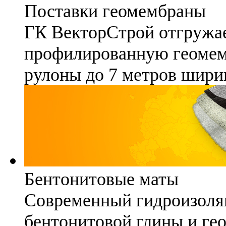
Поставки геомембраны
ГК ВекторСтрой отгружае
профилированную геомемб
рулоны до 7 метров шири
Бентонитовые маты
Современный гидроизоля
бентонитовой глины и гео