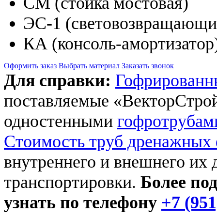
СМ (стойка мостовая)
ЭС-1 (световозвращающи
КА (консоль-амортизатор
Оформить заказ
Выбрать материал
Заказать звонок
Для справки:
Гофрированн
поставляемые «ВекторСтрой
одностенными
гофротрубам
Стоимость труб дренажных 
внутреннего и внешнего их 
транспортировки.
Более по
узнать по телефону
+7 (951