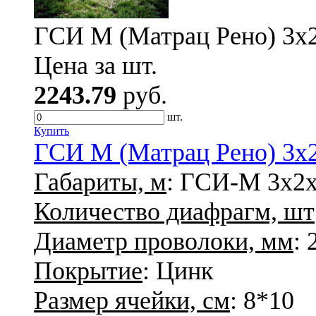
ГСИ М (Матрац Рено) 3х2х
Цена за шт.
2243.79
руб.
шт.
Купить
ГСИ М (Матрац Рено) 3х2х
Габариты, м
: ГСИ-М 3х2х
Количество диафрагм, шт
Диаметр проволоки, мм
: 
Покрытие
: Цинк
Размер ячейки, см
: 8*10