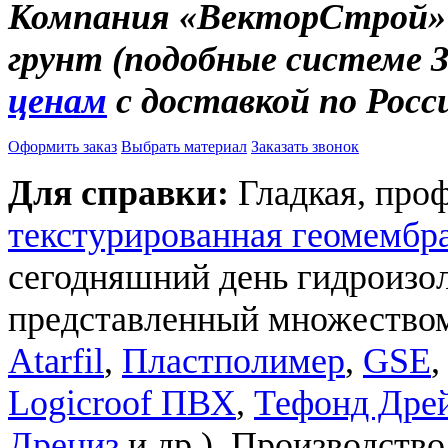
Компания «ВекторСтрой» 
грунт (подобные системе 
ценам
с доставкой по Росс
Оформить заказ
Выбрать материал
Заказать звонок
Для справки:
Гладкая, про
текстурированная геомембр
сегодняшний день гидроизо
представленный множеством
Atarfil
,
Пластполимер
,
GSE
Logicroof ПВХ
,
Тефонд Дре
Дрениз
и др.). Производств