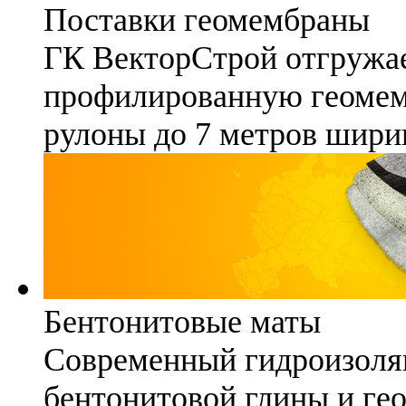
Поставки геомембраны
ГК ВекторСтрой отгружае
профилированную геомемб
рулоны до 7 метров шири
Бентонитовые маты
Современный гидроизоля
бентонитовой глины и гео