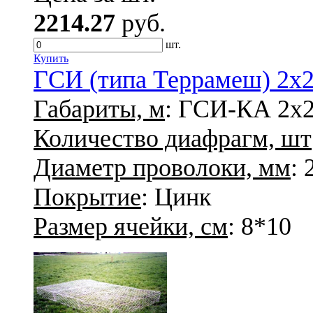
2214.27
руб.
шт.
Купить
ГСИ (типа Террамеш) 2х2
Габариты, м
: ГСИ-КА 2х
Количество диафрагм, шт
Диаметр проволоки, мм
: 
Покрытие
: Цинк
Размер ячейки, см
: 8*10